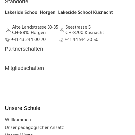
Standorte
Lakeside School Horgen
Lakeside School Küsnacht
Alte Landstrasse 33-35
Seestrasse 5
CH-8810 Horgen
CH-8700 Küsnacht
Alte Landstrasse 33-35
Seestrasse 5
+41 43 244 00 70
+41 44 914 20 50
CH-8810 Horgen
CH-8700 Küsnacht
+41 43 244 00 70
+41 44 914 20 50
Partnerschaften
Mitgliedschaften
Unsere Schule
Willkommen
Unser pädagogischer Ansatz