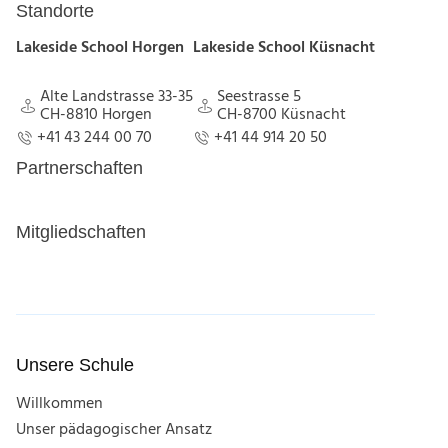
Standorte
Lakeside School Horgen
Lakeside School Küsnacht
Alte Landstrasse 33-35
Seestrasse 5
CH-8810 Horgen
CH-8700 Küsnacht
Alte Landstrasse 33-35
Seestrasse 5
+41 43 244 00 70
+41 44 914 20 50
CH-8810 Horgen
CH-8700 Küsnacht
+41 43 244 00 70
+41 44 914 20 50
Partnerschaften
Mitgliedschaften
Unsere Schule
Willkommen
Unser pädagogischer Ansatz