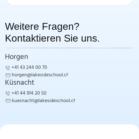
Weitere Fragen?
Kontaktieren Sie uns.
Horgen
+41 43 244 00 70
+41 43 244 00 70
horgen@lakesideschool.ch
Küsnacht
horgen@lakesideschool.ch
+41 44 914 20 50
+41 44 914 20 50
kuesnacht@lakesideschool.ch
kuesnacht@lakesideschool.ch